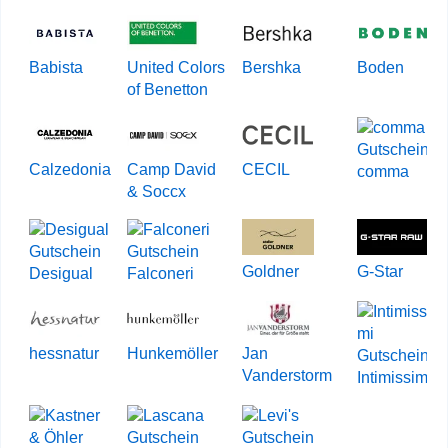
Babista
United Colors
Bershka
Boden
of Benetton
Calzedonia
Camp David
CECIL
comma
& Soccx
Goldner
G-Star
Desigual
Falconeri
hessnatur
Hunkemöller
Jan
Vanderstorm
Intimissimi