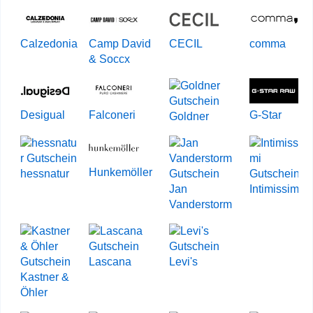
Calzedonia
Camp David
CECIL
comma
& Soccx
Desigual
Falconeri
G-Star
Goldner
Hunkemöller
hessnatur
Jan
Intimissimi
Vanderstorm
Lascana
Levi's
Kastner &
Öhler