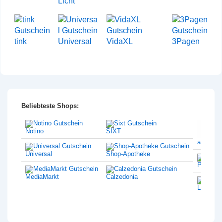
Licht
tink
Universal
VidaXL
3Pagen
Beliebteste Shops:
Notino
SIXT
amazon
Universal
Shop-Apotheke
Philips
MediaMarkt
Calzedonia
Lentiam