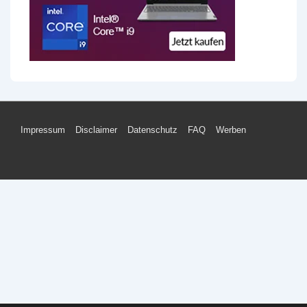
Footer-
Impressum
Disclaimer
Datenschutz
FAQ
Werben
Menü