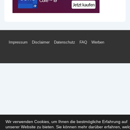
Footer-
Impressum
Disclaimer
Datenschutz
FAQ
Werben
Menü
Wir verwenden Cookies, um Ihnen die bestmögliche Erfahrung auf
unserer Website zu bieten. Sie können mehr darüber erfahren, wel