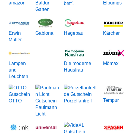
amazon
Baldur
Elpumps
bett1
Garten
Erwin
Gabiona
Hagebau
Kärcher
Müller
Lampen
Die moderne
Mömax
und
Hausfrau
Leuchten
Tempur
OTTO
Porzellantreff
Paulmann
Licht