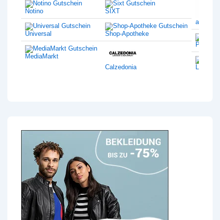
Notino
SIXT
amazon
Universal
Shop-Apotheke
Philips
MediaMarkt
Calzedonia
Lentiam