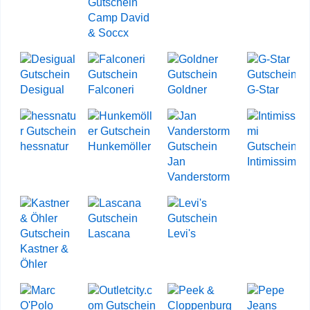
Camp David
& Soccx
Desigual
Falconeri
Goldner
G-Star
hessnatur
Hunkemöller
Jan
Intimissimi
Vanderstorm
Lascana
Levi's
Kastner &
Öhler