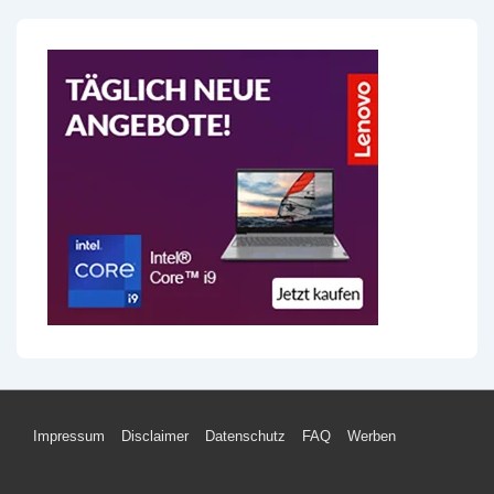
Footer-
Impressum
Disclaimer
Datenschutz
FAQ
Werben
Menü