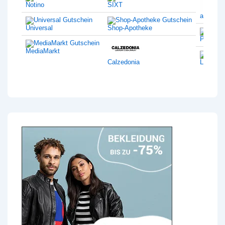
Notino
SIXT
amazon
Universal
Shop-Apotheke
Philips
MediaMarkt
Calzedonia
Lentiam