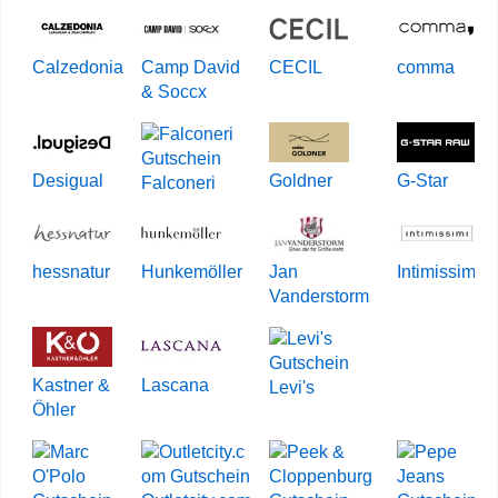
Calzedonia
Camp David
CECIL
comma
& Soccx
Desigual
Goldner
G-Star
Falconeri
hessnatur
Hunkemöller
Jan
Intimissimi
Vanderstorm
Kastner &
Lascana
Levi's
Öhler