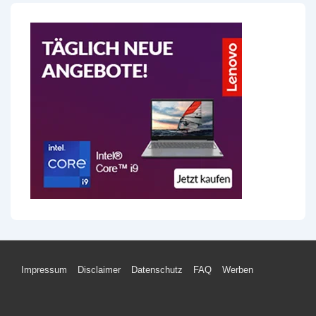
Footer-
Impressum
Disclaimer
Datenschutz
FAQ
Werben
Menü