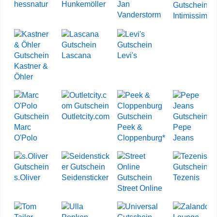
hessnatur
Hunkemöller
Jan
Vanderstorm
Intimissimi
Lascana
Levi's
Kastner &
Öhler
Outletcity.com
Marc
Peek &
Pepe
O'Polo
Cloppenburg*
Jeans
s.Oliver
Seidensticker
Tezenis
Street Online