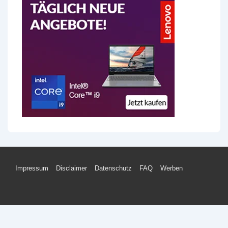
Footer-
Impressum
Disclaimer
Datenschutz
FAQ
Werben
Menü