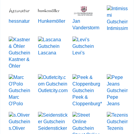
hessnatur
Hunkemöller
Jan
Vanderstorm
Intimissimi
Lascana
Levi's
Kastner &
Öhler
Outletcity.com
Marc
Peek &
Pepe
O'Polo
Cloppenburg*
Jeans
s.Oliver
Seidensticker
Tezenis