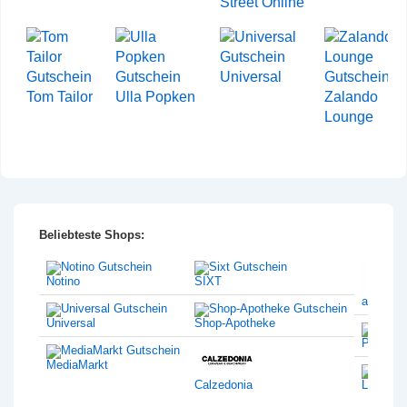
Street Online
Universal
Tom Tailor
Ulla Popken
Zalando
Lounge
Beliebteste Shops:
Notino
SIXT
amazon
Universal
Shop-Apotheke
Philips
MediaMarkt
Calzedonia
Lentiam