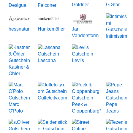
Goldner
G-Star
Desigual
Falconeri
hessnatur
Hunkemöller
Jan
Vanderstorm
Intimissimi
Lascana
Levi's
Kastner &
Öhler
Outletcity.com
Marc
Peek &
Pepe
O'Polo
Cloppenburg*
Jeans