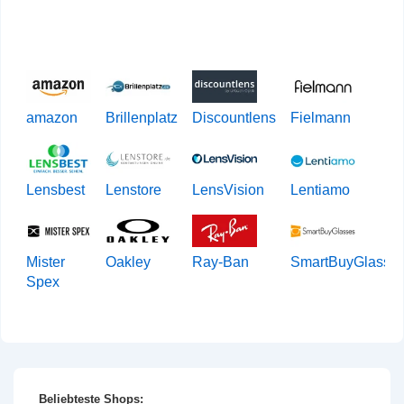
amazon
Brillenplatz
Discountlens
Fielmann
Lensbest
Lenstore
LensVision
Lentiamo
Mister
Oakley
Ray-Ban
SmartBuyGlasse
Spex
Beliebteste Shops: