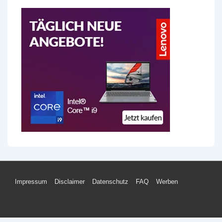
Footer-
Impressum
Disclaimer
Datenschutz
FAQ
Werben
Menü