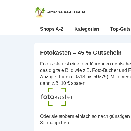
↓
Zum
Gutscheine-Oase.at
Inhalt
Hauptnavigation
Shops A-Z
Kategorien
Top-Guts
Fotokasten – 45 % Gutschein
Fotokasten ist einer der führenden deutsch
das digitale Bild wie z.B. Foto-Bücher und 
Abzüge (Format 9×13 bis 50×75). Mit einem
dann z.B. 10 € sparen.
Oder sie stöbern einfach so nach günstig
Schnäppchen.