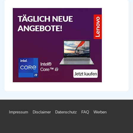
Footer-
Impressum
Disclaimer
Datenschutz
FAQ
Werben
Menü