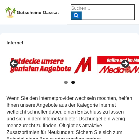
↓
Suche
Zum
nach:
Gutscheine-Oase.at
Inhalt
Internet
Wenn Sie den Internetprovider wechseln möchten, helfen
Ihnen unsere Angebote aus der Kategorie Internet
vielleicht schneller dabei, einen Entschluss zu fassen
und sich in dem Internetanbieter-Dschungel ein wenig
mehr zurecht zu finden. Oft gibt es attraktive
Zusatzprämien für Neukunden: Sichern Sie sich zum