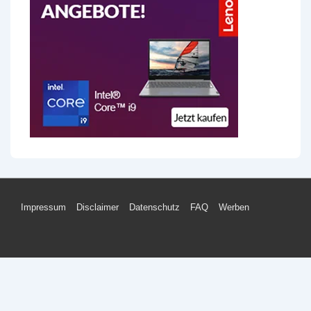
Footer-
Impressum
Disclaimer
Datenschutz
FAQ
Werben
Menü